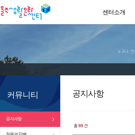
센터소개
누구나, 언
공지사항
커뮤니티
공지사항
99
총
건
질문과 답변