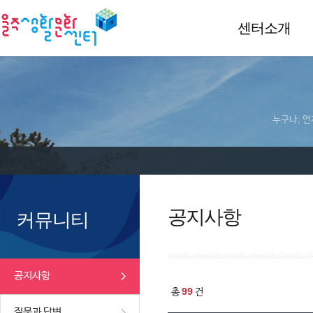
센터소개
누구나, 언
공지사항
커뮤니티
공지사항
99
총
건
질문과 답변