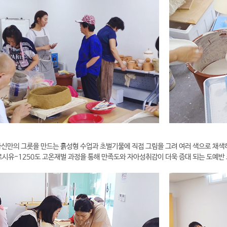
자신만의 그릇을 만드는 흙성형 수업과 초벌기물에 직접 그림을 그려 여러 색으로 채색
시유-1250도 고온재벌 과정을 통해 만족도와 자아성취감이 더욱 증대 되는 도예반