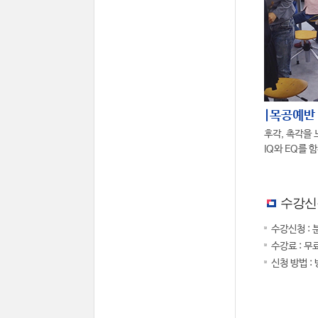
|목공예반
후각, 촉각을 
IQ와 EQ를 
수강신
수강신청 : 
수강료 : 무
신청 방법 :