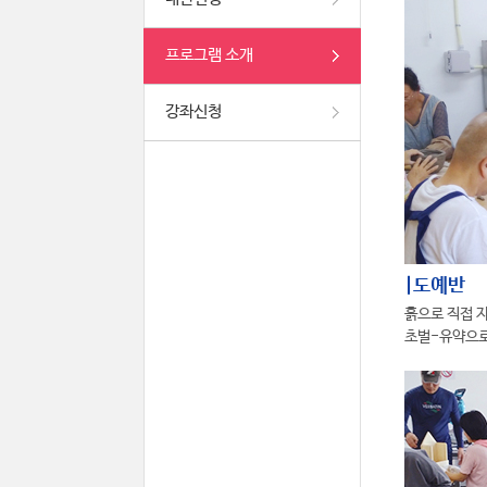
프로그램 소개
강좌신청
|도예반
흙으로 직접 
초벌-유약으로