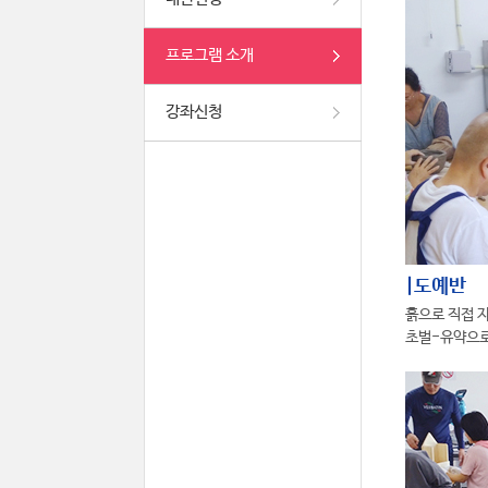
프로그램 소개
강좌신청
|도예반
흙으로 직접 
초벌-유약으로