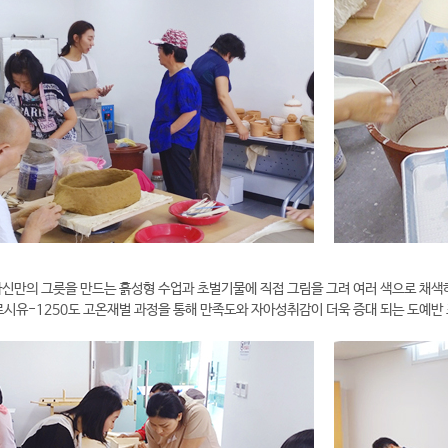
자신만의 그릇을 만드는 흙성형 수업과 초벌기물에 직접 그림을 그려 여러 색으로 채색
시유-1250도 고온재벌 과정을 통해 만족도와 자아성취감이 더욱 증대 되는 도예반