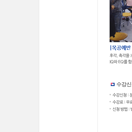
|목공예반
후각, 촉각을 
IQ와 EQ를 
수강신
수강신청 : 
수강료 : 무
신청 방법 :