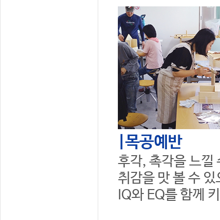
|목공예반
후각, 촉각을 느낄
취감을 맛 볼 수 
IQ와 EQ를 함께 