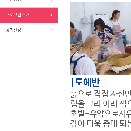
프로그램 소개
강좌신청
|도예반
흙으로 직접 자신만
림을 그려 여러 색
초벌-유약으로시유
감이 더욱 증대 되