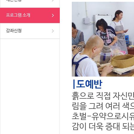
프로그램 소개
강좌신청
|도예반
흙으로 직접 자신만
림을 그려 여러 색
초벌-유약으로시유
감이 더욱 증대 되