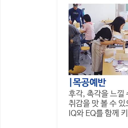
|목공예반
후각, 촉각을 느낄
취감을 맛 볼 수 
IQ와 EQ를 함께 