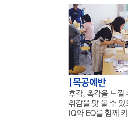
|목공예반
후각, 촉각을 느낄
취감을 맛 볼 수 
IQ와 EQ를 함께 