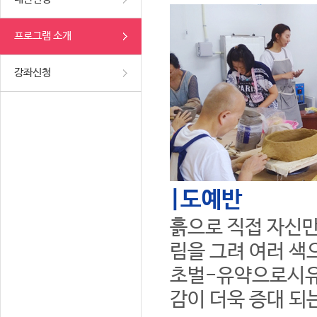
프로그램 소개
강좌신청
|도예반
흙으로 직접 자신만
림을 그려 여러 색
초벌-유약으로시유
감이 더욱 증대 되