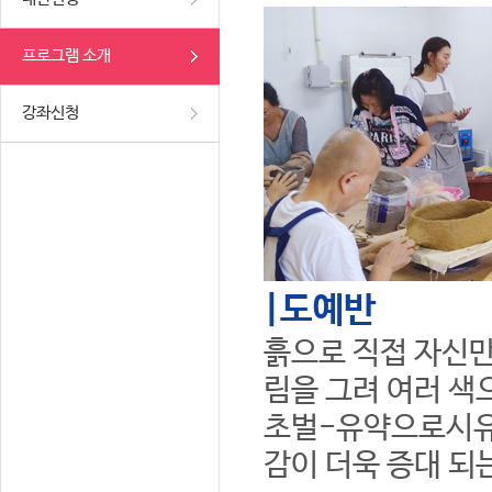
프로그램 소개
강좌신청
|도예반
흙으로 직접 자신만
림을 그려 여러 색
초벌-유약으로시유
감이 더욱 증대 되