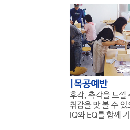
|목공예반
후각, 촉각을 느낄
취감을 맛 볼 수 
IQ와 EQ를 함께 