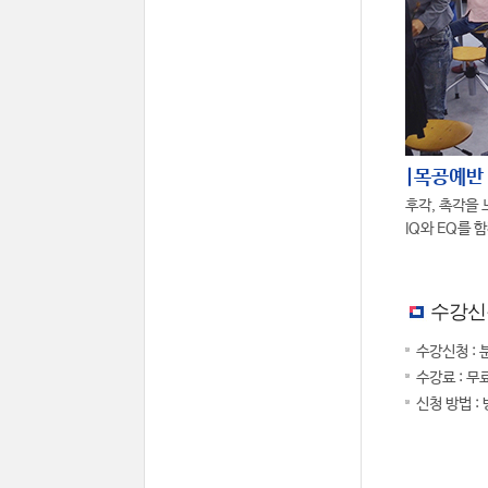
|목공예반
후각, 촉각을 
IQ와 EQ를 
수강신
수강신청 : 
수강료 : 무
신청 방법 :