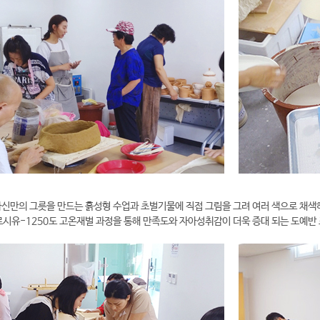
자신만의 그릇을 만드는 흙성형 수업과 초벌기물에 직접 그림을 그려 여러 색으로 채색
시유-1250도 고온재벌 과정을 통해 만족도와 자아성취감이 더욱 증대 되는 도예반