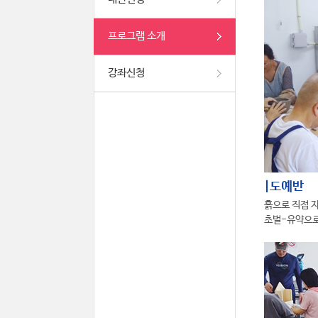
프로그램 소개
강좌신청
|도예반
흙으로 직접 
초벌-유약으로