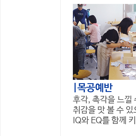
|목공예반
후각, 촉각을 느낄
취감을 맛 볼 수 
IQ와 EQ를 함께 