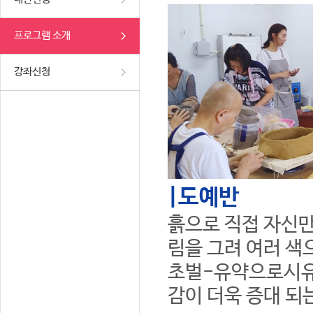
프로그램 소개
강좌신청
|도예반
흙으로 직접 자신만
림을 그려 여러 색
초벌-유약으로시유
감이 더욱 증대 되