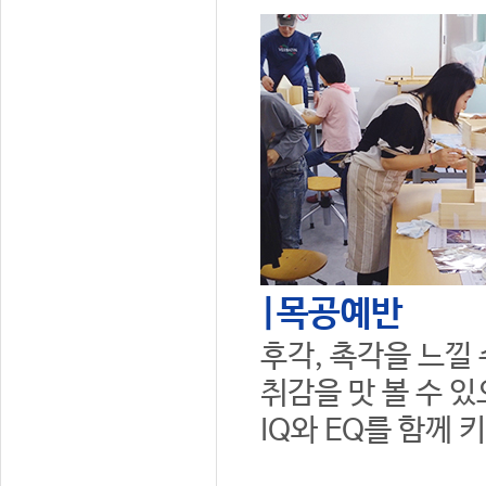
|목공예반
후각, 촉각을 느낄
취감을 맛 볼 수 
IQ와 EQ를 함께 