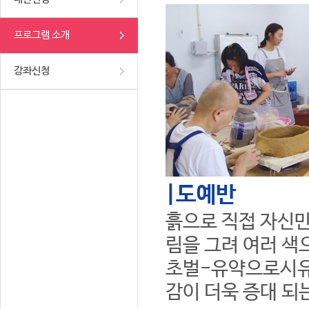
프로그램 소개
강좌신청
|도예반
흙으로 직접 자신만
림을 그려 여러 색
초벌-유약으로시유
감이 더욱 증대 되