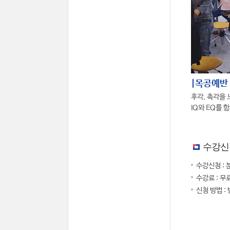
|목공예반
후각, 촉각을 
IQ와 EQ를 
수강신
수강신청 : 
수강료 : 무
신청 방법 :