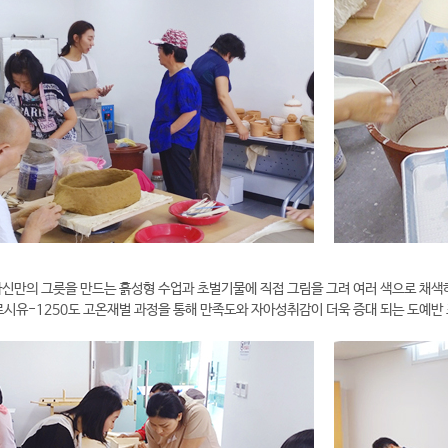
자신만의 그릇을 만드는 흙성형 수업과 초벌기물에 직접 그림을 그려 여러 색으로 채색
시유-1250도 고온재벌 과정을 통해 만족도와 자아성취감이 더욱 증대 되는 도예반