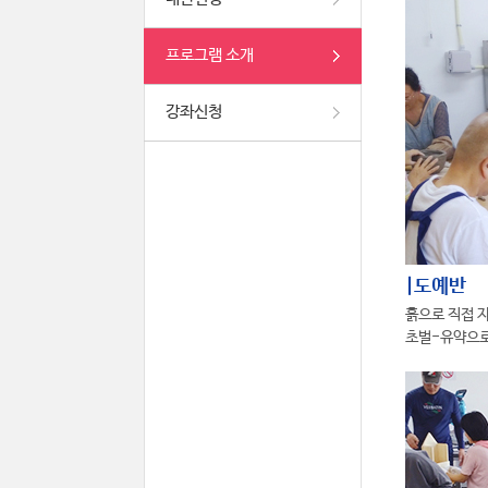
프로그램 소개
강좌신청
|도예반
흙으로 직접 
초벌-유약으로