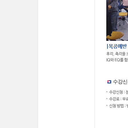
|목공예반
후각, 촉각을 
IQ와 EQ를 
수강신
수강신청 : 
수강료 : 무
신청 방법 :