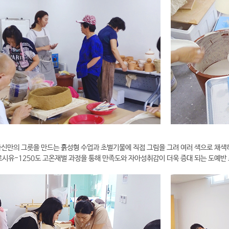
자신만의 그릇을 만드는 흙성형 수업과 초벌기물에 직접 그림을 그려 여러 색으로 채색
시유-1250도 고온재벌 과정을 통해 만족도와 자아성취감이 더욱 증대 되는 도예반