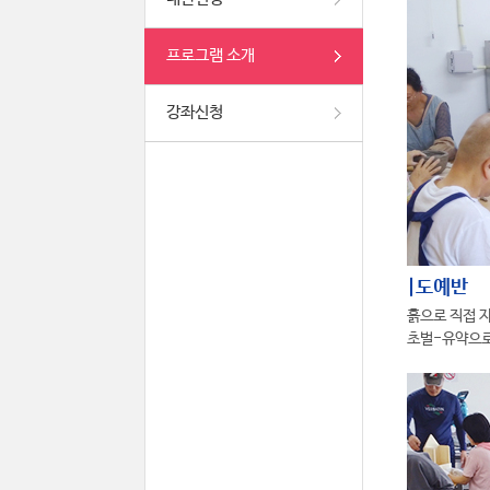
프로그램 소개
강좌신청
|도예반
흙으로 직접 
초벌-유약으로