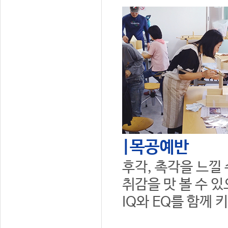
|목공예반
후각, 촉각을 느낄
취감을 맛 볼 수 
IQ와 EQ를 함께 