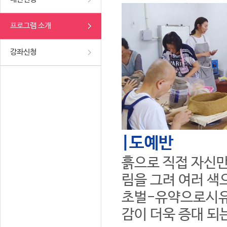
프로그램 소개
강좌신청
|도예반
흙으로 직접 자신만
림을 그려 여러 색
초벌-유약으로시유
감이 더욱 증대 되