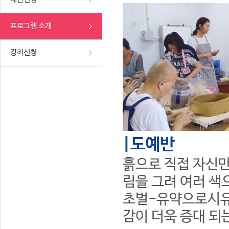
프로그램 소개
강좌신청
|도예반
흙으로 직접 자신만
림을 그려 여러 색
초벌-유약으로시유
감이 더욱 증대 되