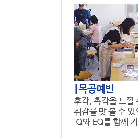
|목공예반
후각, 촉각을 느낄
취감을 맛 볼 수 
IQ와 EQ를 함께 