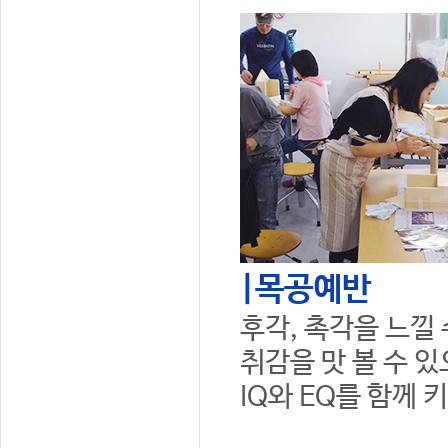
|목공예반
후각, 촉각을 느낄
취감을 맛 볼 수 
IQ와 EQ를 함께 