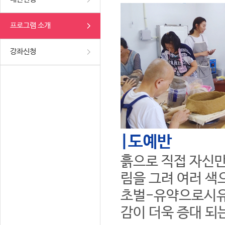
프로그램 소개
강좌신청
|도예반
흙으로 직접 자신만
림을 그려 여러 색
초벌-유약으로시유
감이 더욱 증대 되