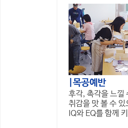
|목공예반
후각, 촉각을 느낄
취감을 맛 볼 수 
IQ와 EQ를 함께 