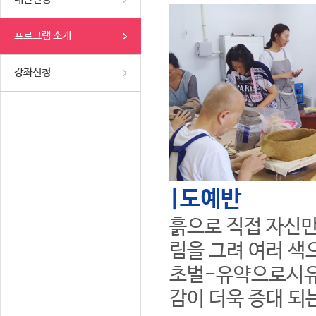
프로그램 소개
강좌신청
|도예반
흙으로 직접 자신만
림을 그려 여러 색
초벌-유약으로시유
감이 더욱 증대 되