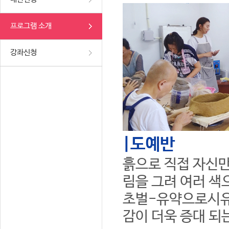
프로그램 소개
강좌신청
|도예반
흙으로 직접 자신만
림을 그려 여러 색
초벌-유약으로시유
감이 더욱 증대 되