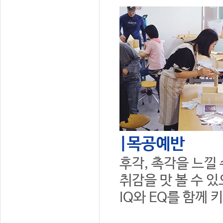
|목공예반
후각, 촉각을 느낄
취감을 맛 볼 수 
IQ와 EQ를 함께 