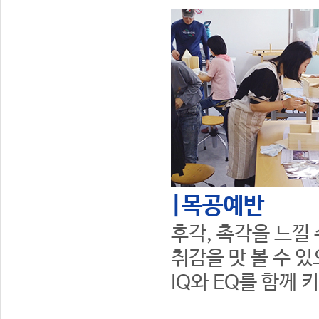
|목공예반
후각, 촉각을 느낄
취감을 맛 볼 수 
IQ와 EQ를 함께 