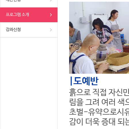
프로그램 소개
강좌신청
|도예반
흙으로 직접 자신만
림을 그려 여러 색
초벌-유약으로시유
감이 더욱 증대 되