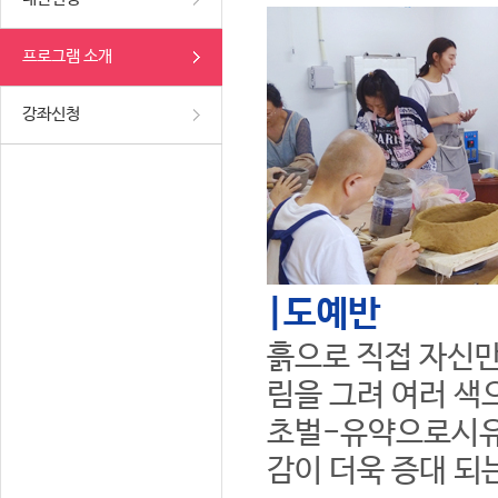
프로그램 소개
강좌신청
|도예반
흙으로 직접 자신만
림을 그려 여러 색
초벌-유약으로시유
감이 더욱 증대 되