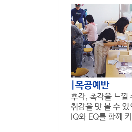
|목공예반
후각, 촉각을 느낄
취감을 맛 볼 수 
IQ와 EQ를 함께 