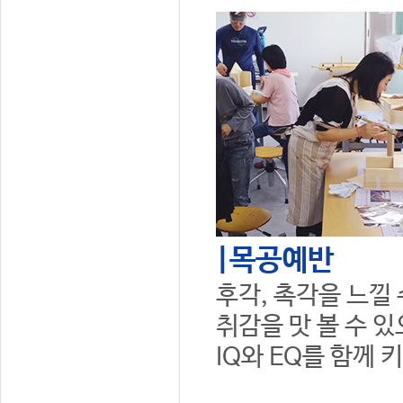
|목공예반
후각, 촉각을 느낄
취감을 맛 볼 수 
IQ와 EQ를 함께 