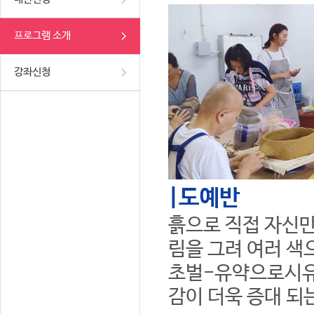
프로그램 소개
강좌신청
|도예반
흙으로 직접 자신만
림을 그려 여러 색
초벌-유약으로시유
감이 더욱 증대 되