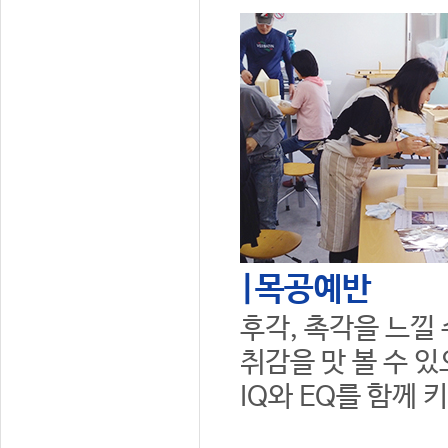
|목공예반
후각, 촉각을 느낄
취감을 맛 볼 수 
IQ와 EQ를 함께 