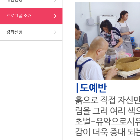
프로그램 소개
강좌신청
|도예반
흙으로 직접 자신만
림을 그려 여러 색
초벌-유약으로시유
감이 더욱 증대 되