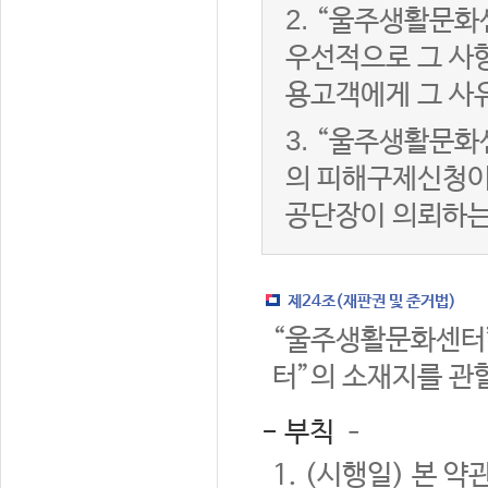
2.
“울주생활문화
우선적으로 그 사항
용고객에게 그 사
3.
“울주생활문화
의 피해구제신청이
공단장이 의뢰하는
제24조(재판권 및 준거법)
“울주생활문화센터”
터”의 소재지를 관
- 부칙 –
1. (시행일) 본 