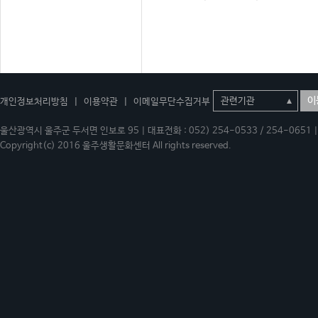
이
개인정보처리방침
|
이용약관
|
이메일무단수집거부
울산광역시 울주군 두서면 인보로 95 | 대표전화 : 052) 254-0533 / 254-0651 | 
Copyright(c) 2016 울주생활문화센터 All rights reserved.