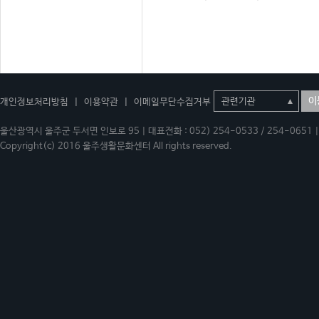
이
개인정보처리방침
|
이용약관
|
이메일무단수집거부
울산광역시 울주군 두서면 인보로 95 | 대표전화 : 052) 254-0533 / 254-0651 | 
Copyright(c) 2016 울주생활문화센터 All rights reserved.