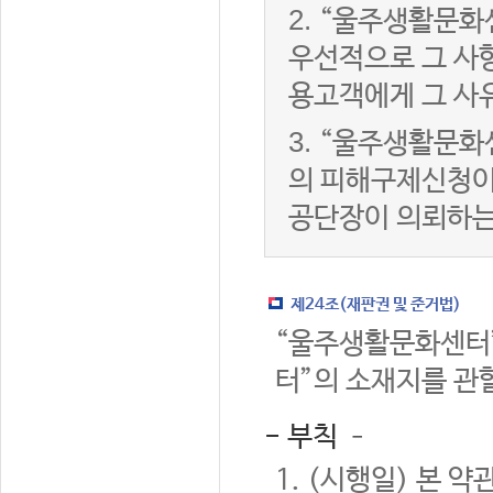
2.
“울주생활문화
우선적으로 그 사항
용고객에게 그 사
3.
“울주생활문화
의 피해구제신청이
공단장이 의뢰하는
제24조(재판권 및 준거법)
“울주생활문화센터”
터”의 소재지를 관
- 부칙 –
1. (시행일) 본 