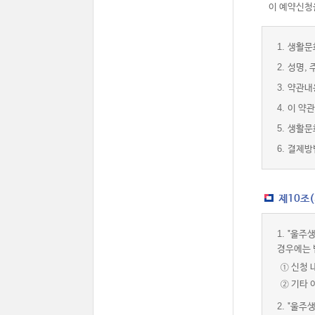
이 예약신청을
1.
생활문
2.
성명, 
3.
약관내
4.
이 약관
5.
생활문
6.
결제방
제10조
1.
"울주생
경우에는 
① 신청 
② 기타
2.
"울주