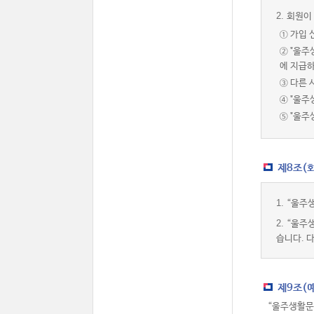
2.
회원이 
① 가입 
② "울
에 지급하
③ 다른 
④ "울주
⑤ "울
제8조(
1.
“울주생
2.
“울주
습니다. 
제9조(
“울주생활문