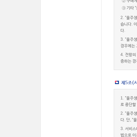
② 구매
③ 기타 
2.
"울주
습니다. 
다.
3.
"울주
경우에는 
4.
전항의 
증하는 경
제5조(
1.
"울주
로 중단할
2.
"울주
다. 단,
3.
서비스내
법으로 이