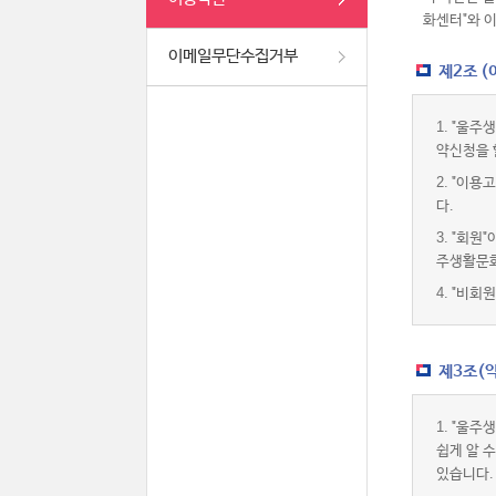
화센터"와 
이메일무단수집거부
제2조 
1.
"울주생
약신청을 
2.
"이용고
다.
3.
"회원"
주생활문화
4.
"비회원
제3조(약
1.
"울주생
쉽게 알 
있습니다.