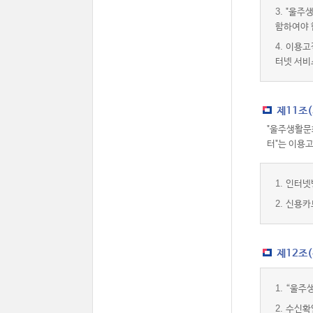
3.
"울주생
함하여야 
4.
이용고
터넷 서비
제11조
"울주생활문
터"는 이용
1.
인터넷
2.
신용카
제12조
1.
“울주
2.
수신확