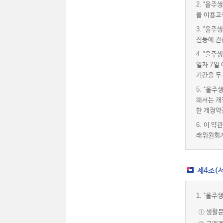
2.
"울주생
을 이용고
3.
"울주생
진등에 관
4.
"울주생
일자 7일
기간을 두
5.
"울주
해서는 개
한 개정약
6.
이 약
래위원회가
제4조(서
1.
"울주
① 생활문