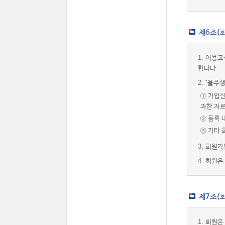
제6조(
1.
이용고
합니다.
2.
"울주생
① 가입신
과한 자
② 등록 
③ 기타
3.
회원가
4.
회원은 
제7조(회
1.
회원은