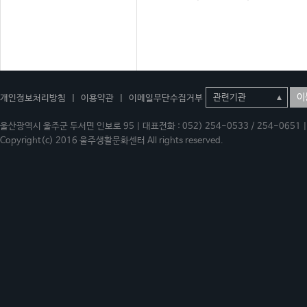
이
개인정보처리방침
|
이용약관
|
이메일무단수집거부
울산광역시 울주군 두서면 인보로 95 | 대표전화 : 052) 254-0533 / 254-0651 | 
Copyright(c) 2016 울주생활문화센터 All rights reserved.