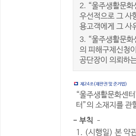
2.
“울주생활문화
우선적으로 그 사항
용고객에게 그 사
3.
“울주생활문화
의 피해구제신청이
공단장이 의뢰하는
제24조(재판권 및 준거법)
“울주생활문화센터”
터”의 소재지를 관
- 부칙 –
1. (시행일) 본 