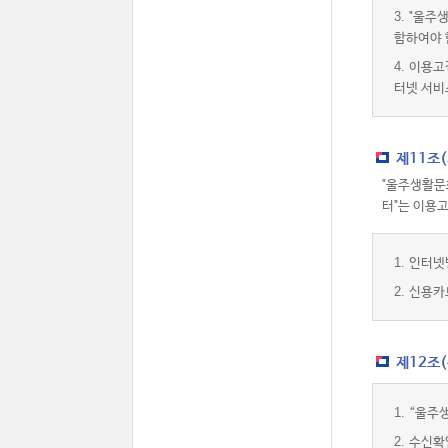
3.
"울주생
함하여야 
4.
이용고
터넷 서비
제11조
"울주생활문
터"는 이용
1.
인터넷
2.
신용카
제12조
1.
“울주
2.
수신확