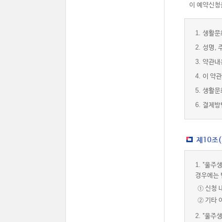
이 예약신청을
1.
생활문
2.
성명, 
3.
약관내
4.
이 약관
5.
생활문
6.
결제방
제10조
1.
"울주생
경우에는 
① 신청 
② 기타
2.
"울주