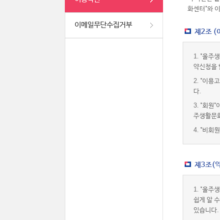
화센터"와 
이메일무단수집거부
제2조 
1.
"울주생
약신청을 
2.
"이용고
다.
3.
"회원"
주생활문화
4.
"비회원
제3조(약
1.
"울주생
쉽게 알 
있습니다.