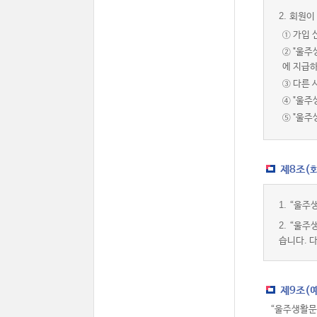
2.
회원이 
① 가입 
② "울
에 지급하
③ 다른 
④ "울주
⑤ "울
제8조(
1.
“울주생
2.
“울주
습니다. 
제9조(
“울주생활문