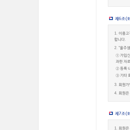
제6조(
1.
이용고
합니다.
2.
"울주생
① 가입신
과한 자
② 등록 
③ 기타
3.
회원가
4.
회원은 
제7조(회
1.
회원은