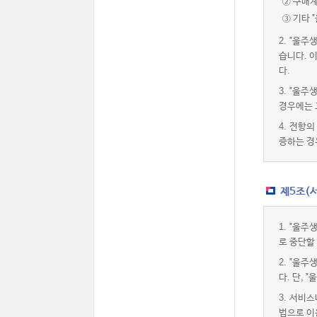
② 구매
③ 기타 
2.
"울주
습니다. 
다.
3.
"울주
경우에는 
4.
전항의 
증하는 경
제5조(
1.
"울주
로 중단할
2.
"울주
다. 단,
3.
서비스내
법으로 이