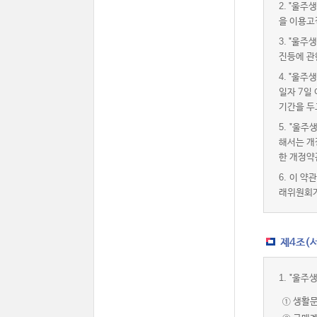
2.
"울주생
을 이용고
3.
"울주생
진등에 관
4.
"울주생
일자 7일
기간을 두
5.
"울주
해서는 개
한 개정약
6.
이 약
래위원회가
제4조(서
1.
"울주
① 생활문