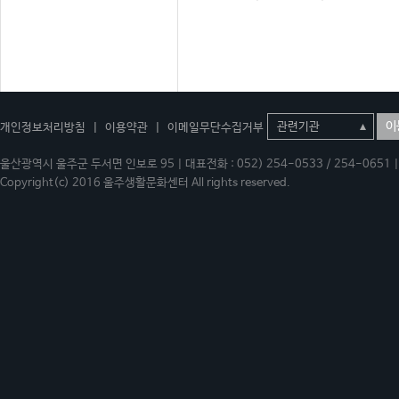
이
개인정보처리방침
|
이용약관
|
이메일무단수집거부
울산광역시 울주군 두서면 인보로 95 | 대표전화 : 052) 254-0533 / 254-0651 | 
Copyright(c) 2016 울주생활문화센터 All rights reserved.