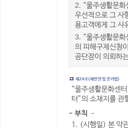
2.
“울주생활문화
우선적으로 그 사항
용고객에게 그 사
3.
“울주생활문화
의 피해구제신청이
공단장이 의뢰하는
제24조(재판권 및 준거법)
“울주생활문화센터”
터”의 소재지를 관
- 부칙 –
1. (시행일) 본 