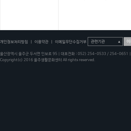
이
개인정보처리방침
|
이용약관
|
이메일무단수집거부
울산광역시 울주군 두서면 인보로 95 | 대표전화 : 052) 254-0533 / 254-0651 | 
Copyright(c) 2016 울주생활문화센터 All rights reserved.