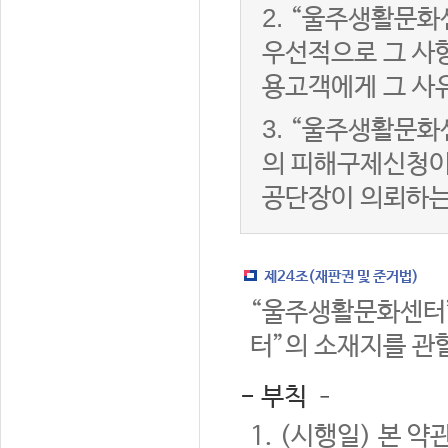
2.
“울주생활문화
우선적으로 그 사항
용고객에게 그 사
3.
“울주생활문화
의 피해구제신청이
공단장이 의뢰하는
제24조(재판권 및 준거법)
“울주생활문화센터”
터”의 소재지를 관
- 부칙 –
1. (시행일) 본 