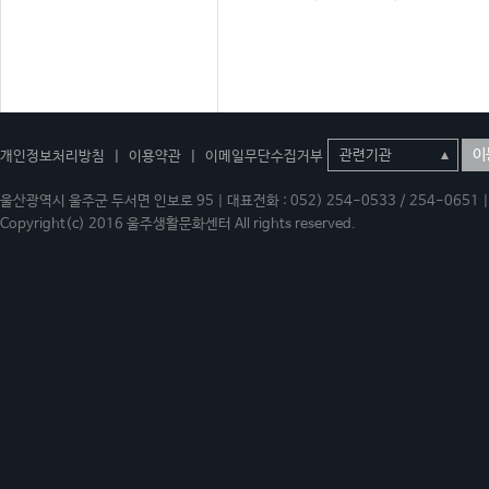
이
개인정보처리방침
|
이용약관
|
이메일무단수집거부
울산광역시 울주군 두서면 인보로 95 | 대표전화 : 052) 254-0533 / 254-0651 | 
Copyright(c) 2016 울주생활문화센터 All rights reserved.