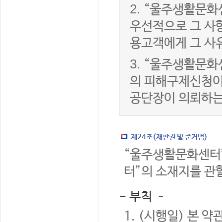
2.
“울주생활문화
우선적으로 그 사항
용고객에게 그 사
3.
“울주생활문화
의 피해구제신청이
공단장이 의뢰하는
제24조(재판권 및 준거법)
“울주생활문화센터”
터”의 소재지를 관
- 부칙 –
1. (시행일) 본 