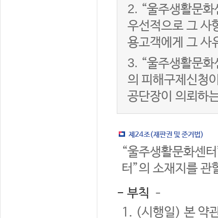
2.
“울주생활문화
우선적으로 그 사항
용고객에게 그 사
3.
“울주생활문화
의 피해구제신청이
공단장이 의뢰하는
제24조(재판권 및 준거법)
“울주생활문화센터”
터”의 소재지를 관
- 부칙 –
1. (시행일) 본 