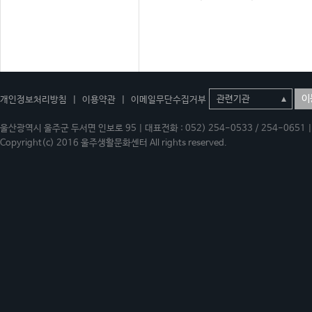
이
개인정보처리방침
|
이용약관
|
이메일무단수집거부
울산광역시 울주군 두서면 인보로 95 | 대표전화 : 052) 254-0533 / 254-0651 | 
Copyright(c) 2016 울주생활문화센터 All rights reserved.