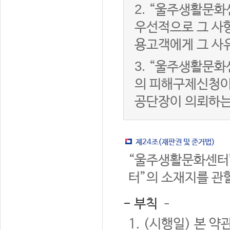
2.
“울주생활문화
우선적으로 그 사항
용고객에게 그 사
3.
“울주생활문화
의 피해구제신청이
공단장이 의뢰하는
제24조(재판권 및 준거법)
“울주생활문화센터”
터”의 소재지를 관
- 부칙 –
1. (시행일) 본 