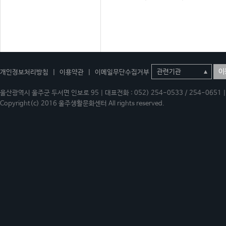
이
개인정보처리방침
|
이용약관
|
이메일무단수집거부
울산광역시 울주군 두서면 인보로 95 | 대표전화 : 052) 254-0533 / 254-0651 | 
Copyright(c) 2016 울주생활문화센터 All rights reserved.