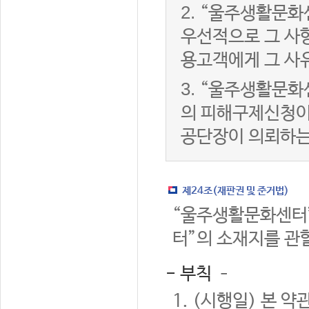
2.
“울주생활문화
우선적으로 그 사항
용고객에게 그 사
3.
“울주생활문화
의 피해구제신청이
공단장이 의뢰하는
제24조(재판권 및 준거법)
“울주생활문화센터”
터”의 소재지를 관
- 부칙 –
1. (시행일) 본 