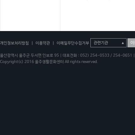
이
개인정보처리방침
|
이용약관
|
이메일무단수집거부
울산광역시 울주군 두서면 인보로 95 | 대표전화 : 052) 254-0533 / 254-0651 | 
Copyright(c) 2016 울주생활문화센터 All rights reserved.