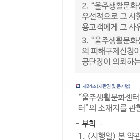
2.
“울주생활문화
우선적으로 그 사항
용고객에게 그 사
3.
“울주생활문화
의 피해구제신청이
공단장이 의뢰하는
제24조(재판권 및 준거법)
“울주생활문화센터”
터”의 소재지를 관
- 부칙 –
1. (시행일) 본 