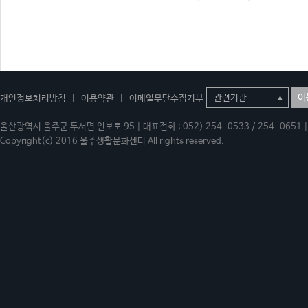
이
개인정보처리방침
|
이용약관
|
이메일무단수집거부
울산광역시 울주군 두서면 인보로 95 | 대표전화 : 052) 254-0533 / 254-0651 | 
Copyright(c) 2016 울주생활문화센터 All rights reserved.