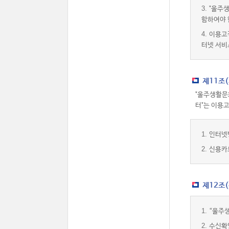
3.
"울주생
함하여야 
4.
이용고
터넷 서비
제11조
"울주생활문
터"는 이용
1.
인터넷
2.
신용카
제12조
1.
“울주
2.
수신확