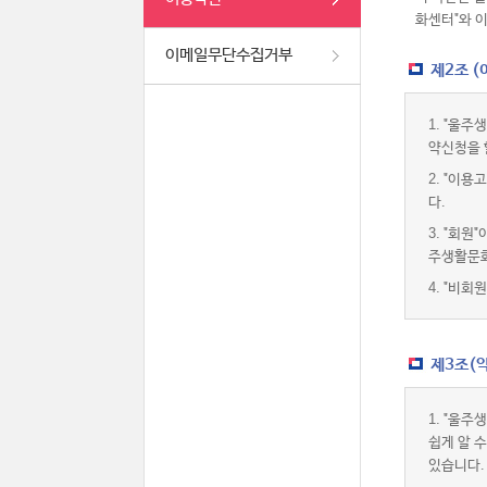
화센터"와 
이메일무단수집거부
제2조 
1.
"울주생
약신청을 
2.
"이용고
다.
3.
"회원"
주생활문화
4.
"비회원
제3조(약
1.
"울주생
쉽게 알 
있습니다.