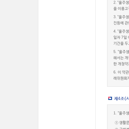
2.
"울주생
을 이용고
3.
"울주생
진등에 관
4.
"울주생
일자 7일
기간을 두
5.
"울주
해서는 개
한 개정약
6.
이 약
래위원회가
제4조(서
1.
"울주
① 생활문