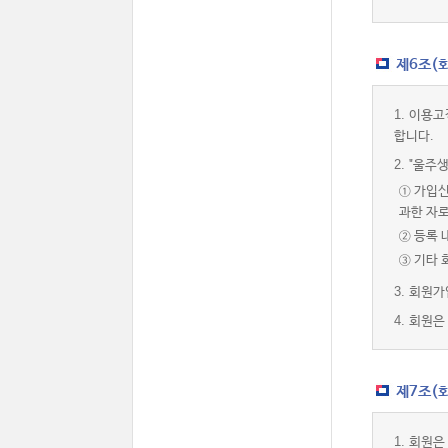
제6조(
1.
이용고
합니다.
2.
"울주생
① 가입신
과한 자
② 등록 
③ 기타
3.
회원가
4.
회원은 
제7조(회
1.
회원은