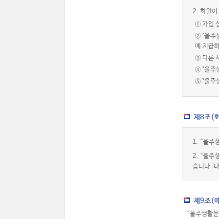
2.
회원이 
① 가입 
② "울
에 지급하
③ 다른 
④ "울주
⑤ "울
제8조(
1.
“울주생
2.
“울주
습니다. 
제9조(
“울주생활문