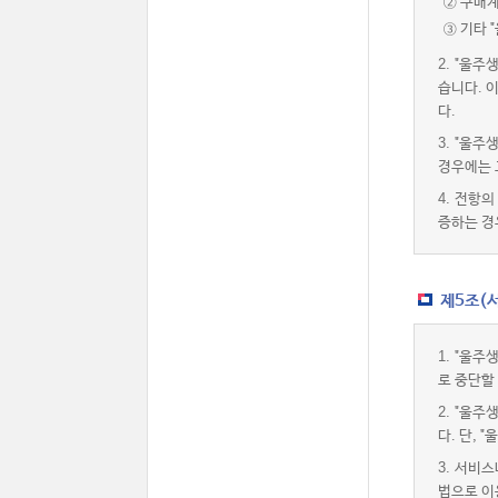
② 구매
③ 기타 
2.
"울주
습니다. 
다.
3.
"울주
경우에는 
4.
전항의 
증하는 경
제5조(
1.
"울주
로 중단할
2.
"울주
다. 단,
3.
서비스내
법으로 이