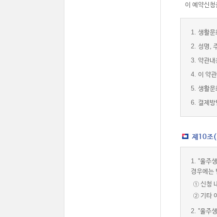
이 예약신청을
1.
생활문
2.
성명, 
3.
약관내
4.
이 약관
5.
생활문
6.
결제방
제10조
1.
"울주생
경우에는 
① 신청 
② 기타
2.
"울주