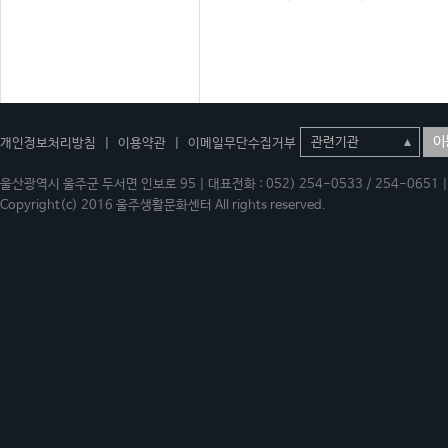
이
개인정보처리방침
|
이용약관
|
이메일무단수집거부
울산광역시 울주군 두서면 인보로 95 | 대표전화 : 052) 254-0533 / 254-0651 | 
Copyright(c) 2016 울주생활문화센터 All rights reserved.