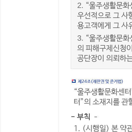
2.
“울주생활문화
우선적으로 그 사항
용고객에게 그 사
3.
“울주생활문화
의 피해구제신청이
공단장이 의뢰하는
제24조(재판권 및 준거법)
“울주생활문화센터”
터”의 소재지를 관
- 부칙 –
1. (시행일) 본 