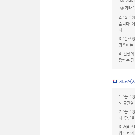
② 구매
③ 기타 
2.
"울주
습니다. 
다.
3.
"울주
경우에는 
4.
전항의 
증하는 경
제5조(
1.
"울주
로 중단할
2.
"울주
다. 단,
3.
서비스내
법으로 이