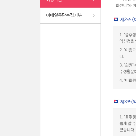
화센터"와 
이메일무단수집거부
제2조 
1.
"울주생
약신청을 
2.
"이용고
다.
3.
"회원"
주생활문화
4.
"비회원
제3조(약
1.
"울주생
쉽게 알 
있습니다.