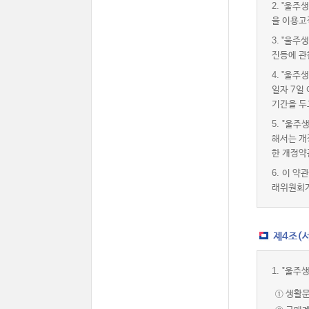
2.
"울주생
을 이용고
3.
"울주생
진등에 관
4.
"울주생
일자 7일
기간을 두
5.
"울주
해서는 개
한 개정약
6.
이 약
래위원회가
제4조(서
1.
"울주
① 생활문