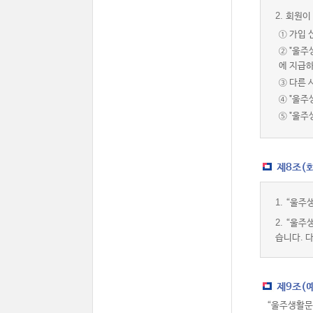
2.
회원이 
① 가입 
② "울
에 지급하
③ 다른 
④ "울주
⑤ "울
제8조(
1.
“울주생
2.
“울주
습니다. 
제9조(
“울주생활문