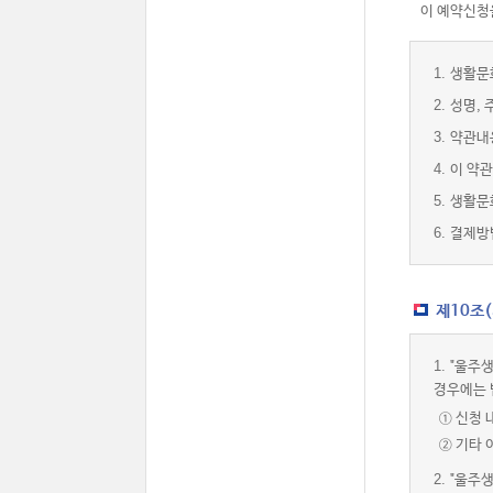
이 예약신청을
1.
생활문
2.
성명, 
3.
약관내
4.
이 약관
5.
생활문
6.
결제방
제10조
1.
"울주생
경우에는 
① 신청 
② 기타
2.
"울주