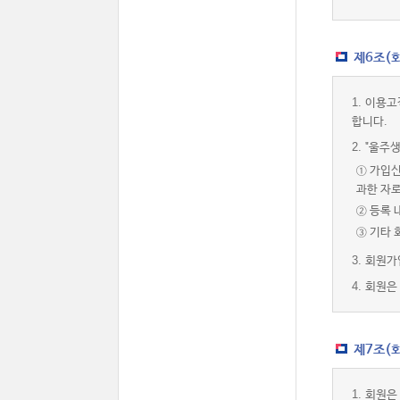
제6조(
1.
이용고
합니다.
2.
"울주생
① 가입신
과한 자
② 등록 
③ 기타
3.
회원가
4.
회원은 
제7조(회
1.
회원은