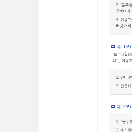
3.
"울주생
함하여야 
4.
이용고
터넷 서비
제11조
"울주생활문
터"는 이용
1.
인터넷
2.
신용카
제12조
1.
“울주
2.
수신확