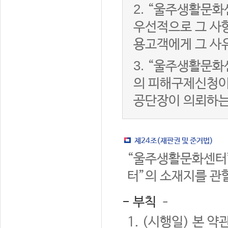
2.
“울주생활문화
우선적으로 그 사항
용고객에게 그 사
3.
“울주생활문화
의 피해구제신청이
공단장이 의뢰하는
제24조(재판권 및 준거법)
“울주생활문화센터”
터”의 소재지를 관
- 부칙 –
1. (시행일) 본 