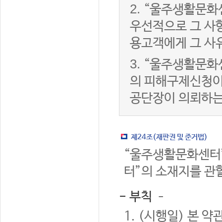
2.
“울주생활문화
우선적으로 그 사항
용고객에게 그 사
3.
“울주생활문화
의 피해구제신청이
공단장이 의뢰하는
제24조(재판권 및 준거법)
“울주생활문화센터”
터”의 소재지를 관
- 부칙 –
1. (시행일) 본 