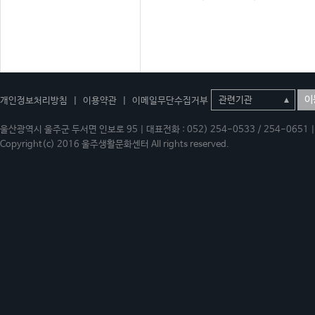
이
개인정보처리방침
|
이용약관
|
이메일무단수집거부
울산광역시 울주군 두서면 인보로 95 | 대표전화 : 052) 254-0533 / 254-0651 | 
Copyright(c) 2016 울주생활문화센터 All rights reserved.