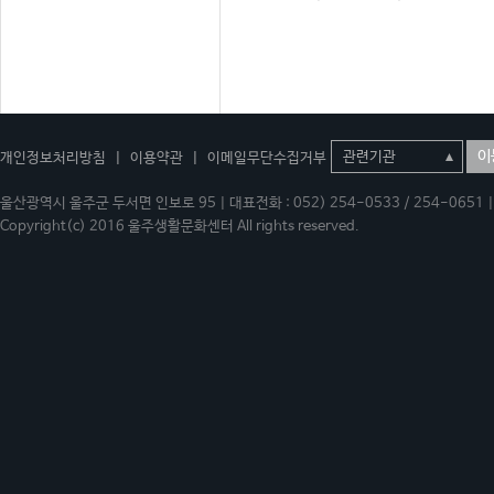
이
개인정보처리방침
|
이용약관
|
이메일무단수집거부
울산광역시 울주군 두서면 인보로 95 | 대표전화 : 052) 254-0533 / 254-0651 | 
Copyright(c) 2016 울주생활문화센터 All rights reserved.