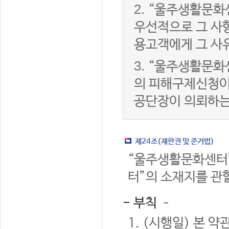
2.
“울주생활문화
우선적으로 그 사항
용고객에게 그 사
3.
“울주생활문화
의 피해구제신청이
공단장이 의뢰하는
제24조(재판권 및 준거법)
“울주생활문화센터”
터”의 소재지를 관
- 부칙 –
1. (시행일) 본 