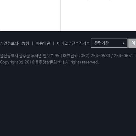
이
개인정보처리방침
|
이용약관
|
이메일무단수집거부
울산광역시 울주군 두서면 인보로 95 | 대표전화 : 052) 254-0533 / 254-0651 | 
Copyright(c) 2016 울주생활문화센터 All rights reserved.