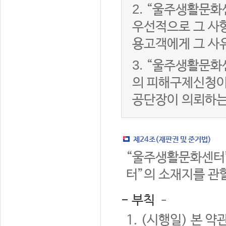
2.
“울주생활문화
우선적으로 그 사항
용고객에게 그 사
3.
“울주생활문화
의 피해구제신청이
공단장이 의뢰하는
제24조(재판권 및 준거법)
“울주생활문화센터”
터”의 소재지를 관
- 부칙 –
1. (시행일) 본 