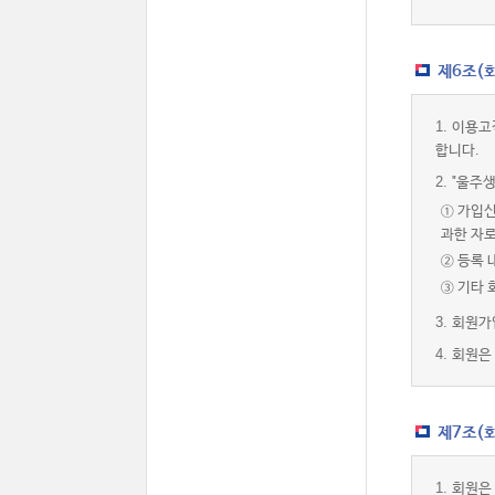
제6조(
1.
이용고
합니다.
2.
"울주생
① 가입신
과한 자
② 등록 
③ 기타
3.
회원가
4.
회원은 
제7조(회
1.
회원은