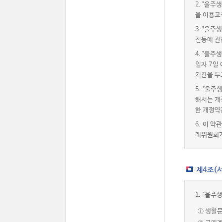
2.
"울주생
을 이용고
3.
"울주생
진등에 관
4.
"울주생
일자 7일
기간을 두
5.
"울주
해서는 개
한 개정약
6.
이 약
래위원회가
제4조(서
1.
"울주
① 생활문