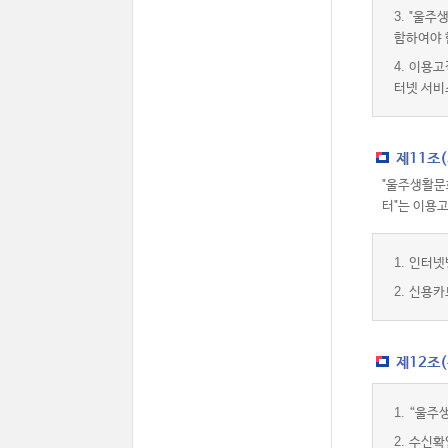
3.
"울주생
함하여야 
4.
이용고
터넷 서비
제11조
"울주생활문
터"는 이용
1.
인터넷
2.
신용카
제12조
1.
“울주
2.
수신확