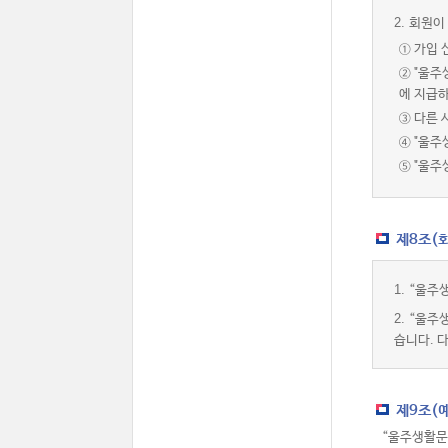
2.
회원이 
① 가입 
② "울
에 지급하
③ 다른 
④ "울주
⑤ "울
제8조(
1.
“울주생
2.
“울주
습니다. 
제9조(
“울주생활문