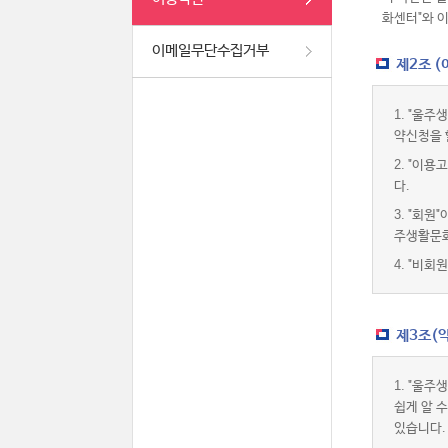
화센터"와 
이메일무단수집거부
제2조 
1.
"울주생
약신청을 
2.
"이용고
다.
3.
"회원"
주생활문화
4.
"비회원
제3조(약
1.
"울주생
쉽게 알 
있습니다.