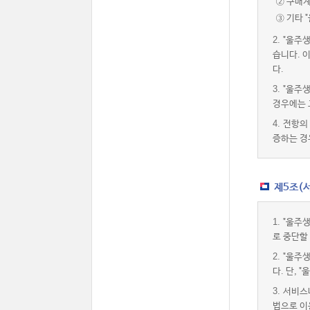
② 구매
③ 기타 
2.
"울주
습니다. 
다.
3.
"울주
경우에는 
4.
전항의 
증하는 경
제5조(
1.
"울주
로 중단할
2.
"울주
다. 단,
3.
서비스내
법으로 이