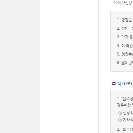
이 예약신청을
1.
생활문
2.
성명, 
3.
약관내
4.
이 약관
5.
생활문
6.
결제방
제10조
1.
"울주생
경우에는 
① 신청 
② 기타
2.
"울주