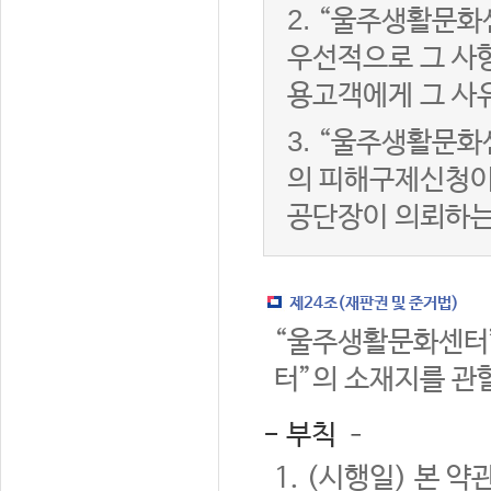
2.
“울주생활문화
우선적으로 그 사항
용고객에게 그 사
3.
“울주생활문화
의 피해구제신청이
공단장이 의뢰하는
제24조(재판권 및 준거법)
“울주생활문화센터”
터”의 소재지를 관
- 부칙 –
1. (시행일) 본 