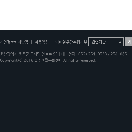
이
개인정보처리방침
|
이용약관
|
이메일무단수집거부
울산광역시 울주군 두서면 인보로 95 | 대표전화 : 052) 254-0533 / 254-0651 | 
Copyright(c) 2016 울주생활문화센터 All rights reserved.