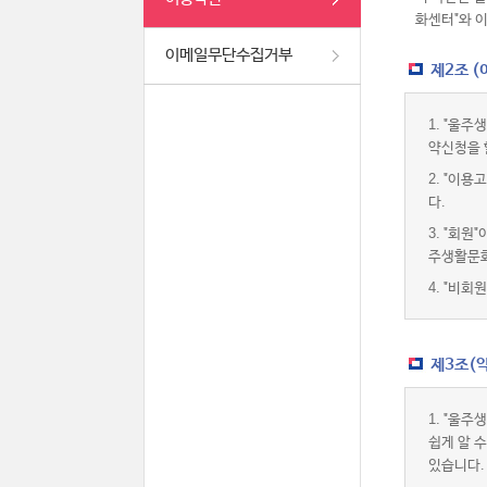
화센터"와 
이메일무단수집거부
제2조 
1.
"울주생
약신청을 
2.
"이용고
다.
3.
"회원"
주생활문화
4.
"비회원
제3조(약
1.
"울주생
쉽게 알 
있습니다.