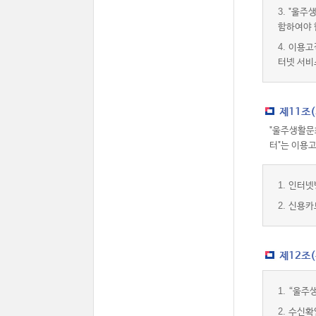
3.
"울주생
함하여야 
4.
이용고
터넷 서비
제11조
"울주생활문
터"는 이용
1.
인터넷
2.
신용카
제12조
1.
“울주
2.
수신확