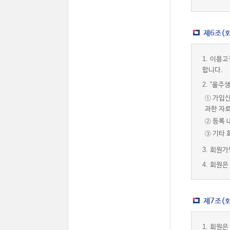
제6조(
1.
이용고
합니다.
2.
"울주생
① 가입신
과한 자
② 등록 
③ 기타
3.
회원가
4.
회원은 
제7조(회
1.
회원은