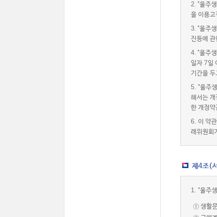
2.
"울주생
을 이용고
3.
"울주생
진등에 관
4.
"울주생
일자 7일
기간을 두
5.
"울주
해서는 개
한 개정약
6.
이 약
래위원회가
제4조(서
1.
"울주
① 생활문