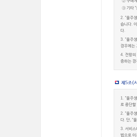
② 구매
③ 기타 
2.
"울주
습니다. 
다.
3.
"울주
경우에는 
4.
전항의 
증하는 경
제5조(
1.
"울주
로 중단할
2.
"울주
다. 단,
3.
서비스내
법으로 이