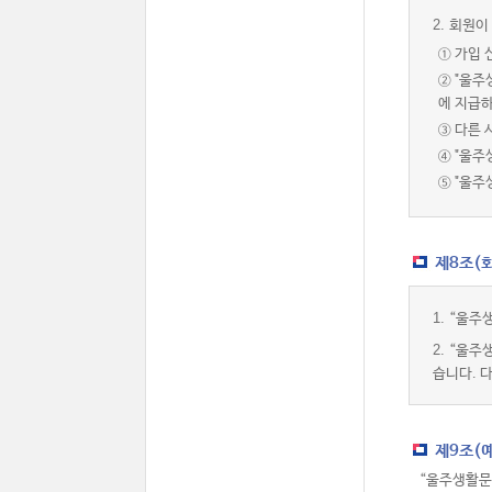
2.
회원이 
① 가입 
② "울
에 지급하
③ 다른 
④ "울주
⑤ "울
제8조(
1.
“울주생
2.
“울주
습니다. 
제9조(
“울주생활문