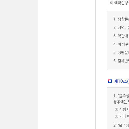
이 예약신청을
1.
생활문
2.
성명, 
3.
약관내
4.
이 약관
5.
생활문
6.
결제방
제10조
1.
"울주생
경우에는 
① 신청 
② 기타
2.
"울주