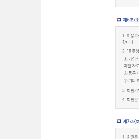
제6조(
1.
이용고
합니다.
2.
"울주생
① 가입신
과한 자
② 등록 
③ 기타
3.
회원가
4.
회원은 
제7조(회
1.
회원은