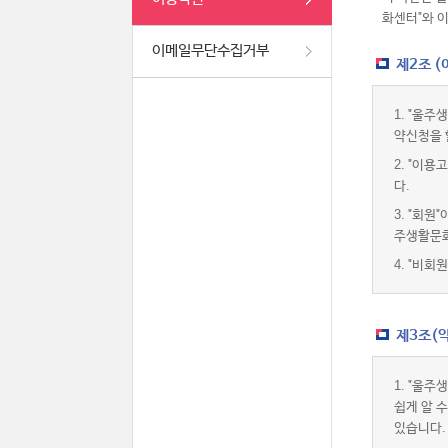
화센터"와 
이메일무단수집거부
제2조 
1.
"울주생
약신청을 
2.
"이용고
다.
3.
"회원"
주생활문화
4.
"비회원
제3조(약
1.
"울주생
쉽게 알 
있습니다.