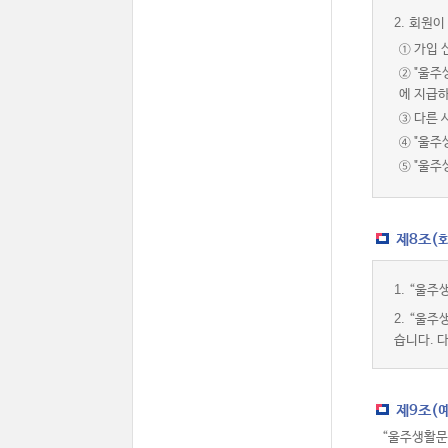
2.
회원이 
① 가입 
② "울
에 지급하
③ 다른 
④ "울주
⑤ "울
제8조(
1.
“울주생
2.
“울주
습니다. 
제9조(
“울주생활문