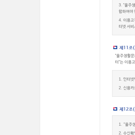
3.
"울주생
함하여야 
4.
이용고
터넷 서비
제11조
"울주생활문
터"는 이용
1.
인터넷
2.
신용카
제12조
1.
“울주
2.
수신확