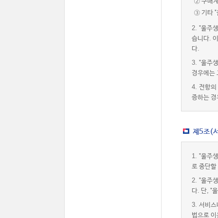
② 구매
③ 기타 
2.
"울주
습니다. 
다.
3.
"울주
경우에는 
4.
전항의 
증하는 경
제5조(
1.
"울주
로 중단할
2.
"울주
다. 단,
3.
서비스내
법으로 이