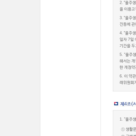
2.
"울주생
을 이용고
3.
"울주생
진등에 관
4.
"울주생
일자 7일
기간을 두
5.
"울주
해서는 개
한 개정약
6.
이 약
래위원회가
제4조(서
1.
"울주
① 생활문