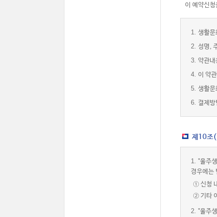
이 예약신청을
1.
생활문
2.
성명, 
3.
약관내
4.
이 약관
5.
생활문
6.
결제방
제10조
1.
"울주생
경우에는 
① 신청 
② 기타
2.
"울주