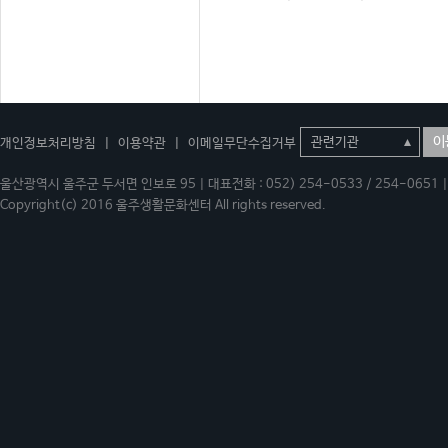
이
개인정보처리방침
|
이용약관
|
이메일무단수집거부
울산광역시 울주군 두서면 인보로 95 | 대표전화 : 052) 254-0533 / 254-0651 | 
Copyright(c) 2016 울주생활문화센터 All rights reserved.