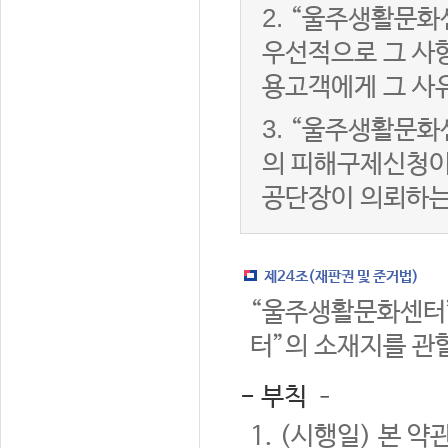
2.
“울주생활문화
우선적으로 그 사항
용고객에게 그 사
3.
“울주생활문화
의 피해구제신청이
공단장이 의뢰하는
제24조(재판권 및 준거법)
“울주생활문화센터”
터”의 소재지를 관
- 부칙 –
1. (시행일) 본 