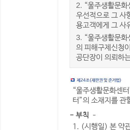
2.
“울주생활문화
우선적으로 그 사항
용고객에게 그 사
3.
“울주생활문화
의 피해구제신청이
공단장이 의뢰하는
제24조(재판권 및 준거법)
“울주생활문화센터”
터”의 소재지를 관
- 부칙 –
1. (시행일) 본 