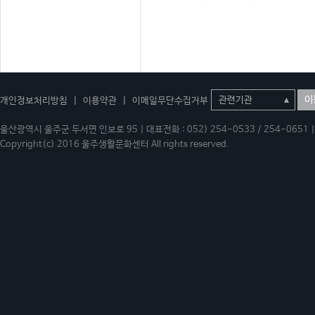
이
개인정보처리방침
|
이용약관
|
이메일무단수집거부
울산광역시 울주군 두서면 인보로 95 | 대표전화 : 052) 254-0533 / 254-0651 | 
Copyright(c) 2016 울주생활문화센터 All rights reserved.