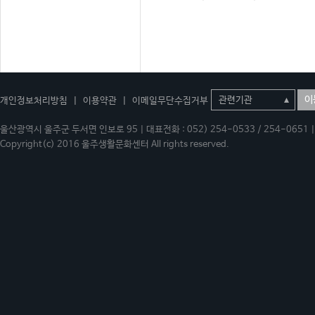
이
개인정보처리방침
|
이용약관
|
이메일무단수집거부
울산광역시 울주군 두서면 인보로 95 | 대표전화 : 052) 254-0533 / 254-0651 | 
Copyright(c) 2016 울주생활문화센터 All rights reserved.