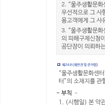
2.
“울주생활문화
우선적으로 그 사항
용고객에게 그 사
3.
“울주생활문화
의 피해구제신청이
공단장이 의뢰하는
제24조(재판권 및 준거법)
“울주생활문화센터”
터”의 소재지를 관
- 부칙 –
1. (시행일) 본 