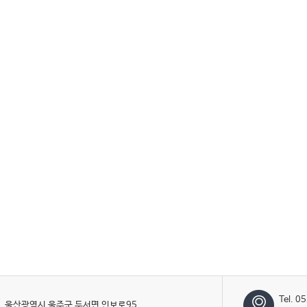
Tel. 0
울산광역시 울주군 두서면 인보로95