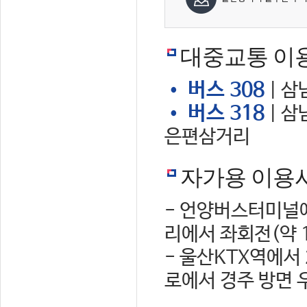
대중교통 이
• 버스 308
| 삼
• 버스 318
| 삼
은편삼거리
자가용 이용
- 언양버스터미널에
리에서 좌회전(약 
- 울산KTX역에서
로에서 경주 방면 