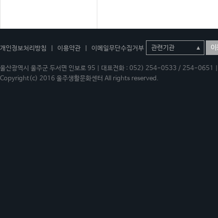
이
개인정보처리방침
|
이용약관
|
이메일무단수집거부
울산광역시 울주군 두서면 인보로 95 | 대표전화 : 052) 254-0533 / 254-0651 | 
Copyright(c) 2016 울주생활문화센터 All rights reserved.